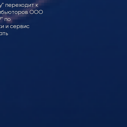
" переходит к
рибьюторов ООО
" по
и и сервис
ать