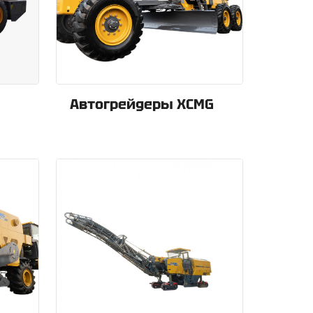
Автогрейдеры XCMG