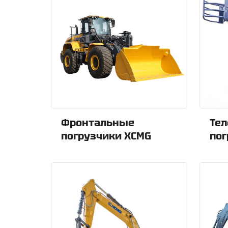
Фронтальные
Тел
погрузчики XCMG
пог