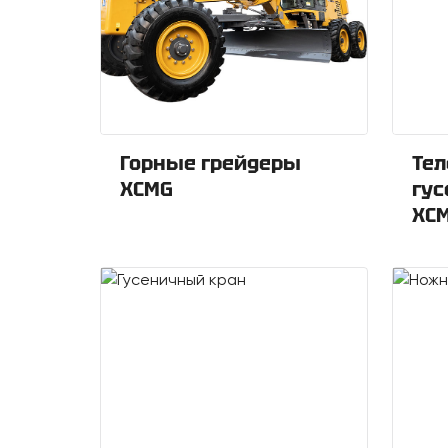
Горные грейдеры
Тел
XCMG
гу
XC