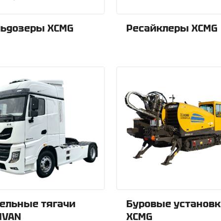
льдозеры XCMG
Ресайклеры XCMG
ельные тягачи
Буровые установк
NVAN
XCMG