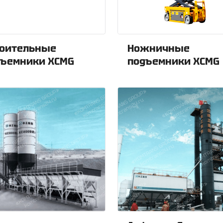
роительные
Ножничные
дъемники XCMG
подъемники XCMG