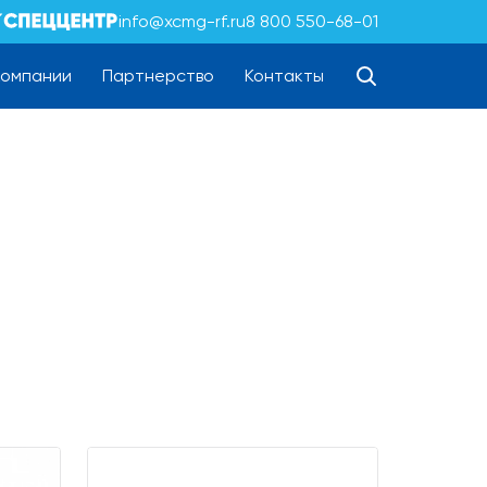
info@xcmg-rf.ru
8 800 550-68-01
компании
Партнерство
Контакты