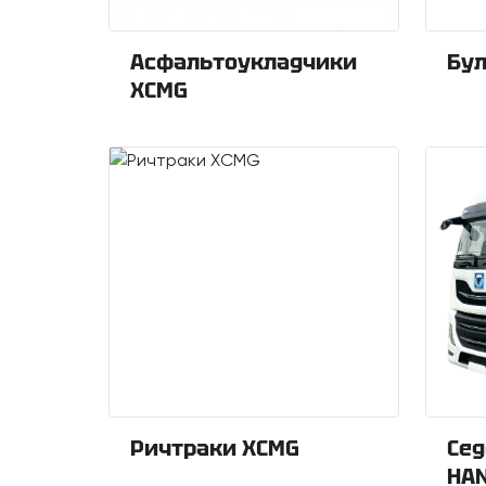
Асфальтоукладчики
Бу
XCMG
Ричтраки XCMG
Сед
HA