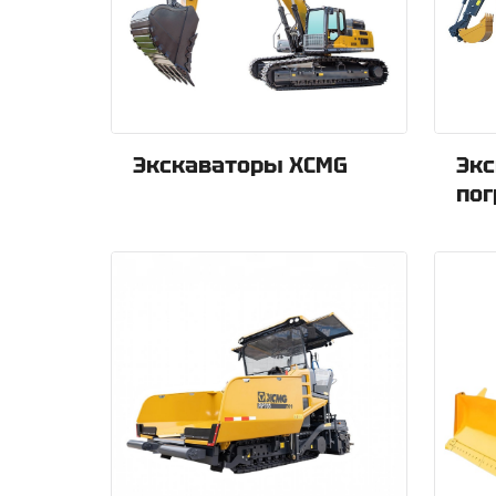
Экскаваторы XCMG
Экс
пог