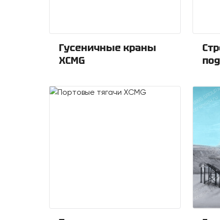
Гусеничные краны
Ст
XCMG
по