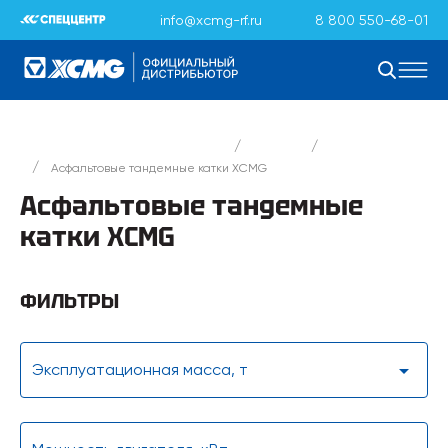
info@xcmg-rf.ru
8 800 550-68-01
/
/
Официальный дистрибьютор XCMG
Каталог
Катки XCMG
/
Асфальтовые тандемные катки XCMG
Асфальтовые тандемные
катки XCMG
ФИЛЬТРЫ
Эксплуатационная масса, т