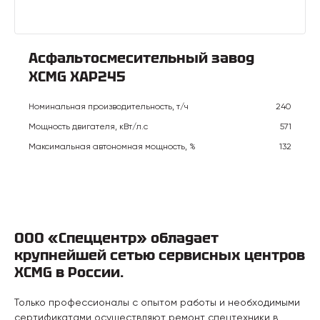
Асфальтосмесительный завод
XCMG XAP245
Номинальная производительность, т/ч
240
Мощность двигателя, кВт/л.с
571
Максимальная автономная мощность, %
132
ООО «Спеццентр» обладает
крупнейшей сетью сервисных центров
XCMG в России.
Только профессионалы с опытом работы и необходимыми
сертификатами осуществляют ремонт спецтехники в