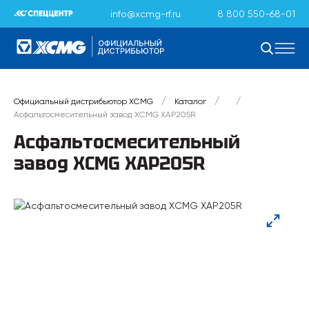
info@xcmg-rf.ru
8 800 550-68-01
/
/
/
Официальный дистрибьютор XCMG
Каталог
Асфальтосмесительный завод XCMG XAP205R
Асфальтосмесительный
завод XCMG XAP205R