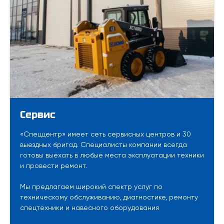
Сервис
«Спеццентр» имеет сеть сервисных центров и 30
выездных бригад. Специалисты компании всегда
готовы выехать в любые места эксплуатации техники
и провести ремонт.
Мы предлагаем широкий спектр услуг по
техническому обслуживанию, диагностике, ремонту
спецтехники и навесного оборудования