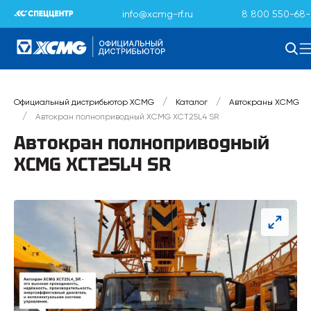
info@xcmg-rf.ru
8 800 550-68-
/
/
Официальный дистрибьютор XCMG
Каталог
Автокраны XCMG
/
Автокран полноприводный XCMG XCT25L4 SR
Автокран полноприводный
XCMG XCT25L4 SR