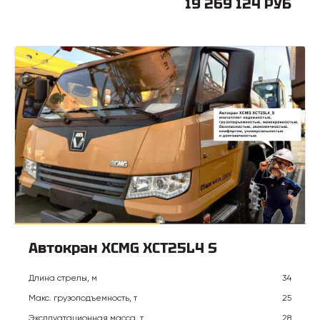
19 269 124 РУБ
Автокран XCMG XCT25L4 S
Длина стрелы, м
34
Макс. грузоподъемность, т
25
Эксплуатационная масса, т
28