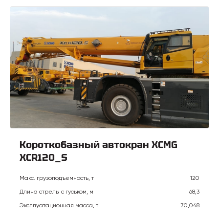
Короткобазный автокран XCMG
XCR120_S
Макс. грузоподъемность, т
120
Длина стрелы с гуськом, м
68,3
Эксплуатационная масса, т
70,048