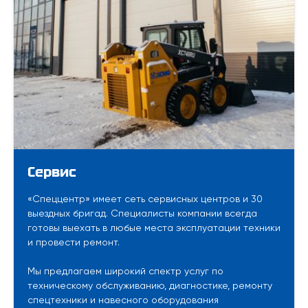
Сервис
«Спеццентр» имеет сеть сервисных центров и 30
выездных бригад. Специалисты компании всегда
готовы выехать в любые места эксплуатации техники
и провести ремонт.
Мы предлагаем широкий спектр услуг по
техническому обслуживанию, диагностике, ремонту
спецтехники и навесного оборудования