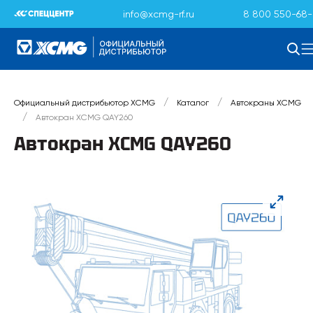
info@xcmg-rf.ru
8 800 550-68-
/
/
Официальный дистрибьютор XCMG
Каталог
Автокраны XCMG
/
Автокран XCMG QAY260
Автокран XCMG QAY260