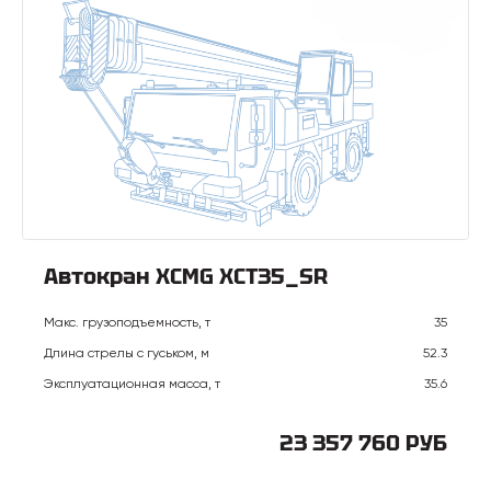
Автокран XCMG XCT35_SR
Макс. грузоподъемность, т
35
Длина стрелы с гуськом, м
52.3
Эксплуатационная масса, т
35.6
23 357 760 РУБ