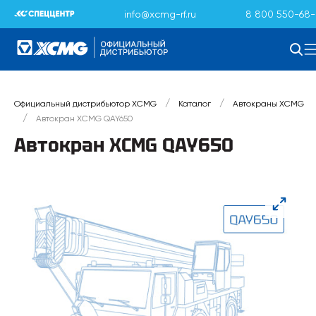
info@xcmg-rf.ru
8 800 550-68-
/
/
Официальный дистрибьютор XCMG
Каталог
Автокраны XCMG
/
Автокран XCMG QAY650
Автокран XCMG QAY650