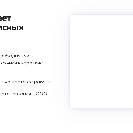
ает
исных
необходимыми
ехники в короткие
ки на месте её работы.
осстановления - ООО