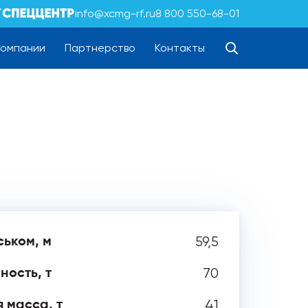
info@xcmg-rf.ru
8 800 550-68-01
компании
Партнерство
Контакты
59,5
ськом, м
70
ность, т
41
 масса, т