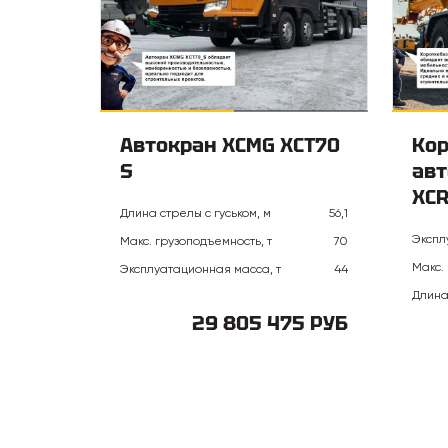
Автокран XCMG XCT70
Ко
S
авт
XC
Длина стрелы с гуськом, м
56,1
Экспл
Макс. грузоподъемность, т
70
Макс.
Эксплуатационная масса, т
44
Длина
29 805 475 РУБ