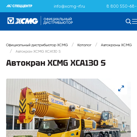
info@xcmg-rf.ru
8 800 550-68-
/
/
Официальный дистрибьютор XCMG
Каталог
Автокраны XCMG
/
Автокран XCMG XCA130 S
Автокран XCMG XCA130 S