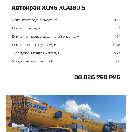
Автокран XCMG XCA180 S
Макс. грузоподъемность, т
180
Длина стрелы, м
60
Длина полностью выдвинутой стрелы, м
64
Длина стрелы с гуськом, м
103,5
Эксплуатационная масса, т
55,7
Мощность двигателя, кВт
356
80 826 790 РУБ