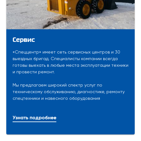
Сервис
«Спеццентр» имеет сеть сервисных центров и 30
выездных бригад. Специалисты компании всегда
готовы выехать в любые места эксплуатации техники
и провести ремонт.
Мы предлагаем широкий спектр услуг по
техническому обслуживанию, диагностике, ремонту
спецтехники и навесного оборудования
Узнать подробнее