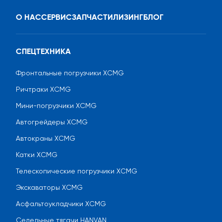
О НАС
СЕРВИС
ЗАПЧАСТИ
ЛИЗИНГ
БЛОГ
СПЕЦТЕХНИКА
Фронтальные погрузчики XCMG
Ричтраки XCMG
Мини-погрузчики XCMG
Автогрейдеры XCMG
Автокраны XCMG
Катки XCMG
Телескопические погрузчики XCMG
Экскаваторы XCMG
Асфальтоукладчики XCMG
Седельные тягачи HANVAN