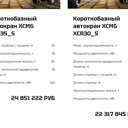
роткобазный
Короткобазный
окран XCMG
автокран XCMG
R35_S
XCR30_S
 стрелы с гуськом, м
32
Макс. грузоподъемность, т
 грузоподъемность, т
35
Мощность двигателя, кВт
уатационная масса, т
30
Длина полностью выдвинутой
стрелы, м
 полностью выдвинутой
35
ы, м
Длина стрелы с гуськом, м
сть двигателя, кВт
162
Длина стрелы, м
Эксплуатационная масса, т
24 851 222 РУБ
Мощность двигателя, кВт
22 317 845