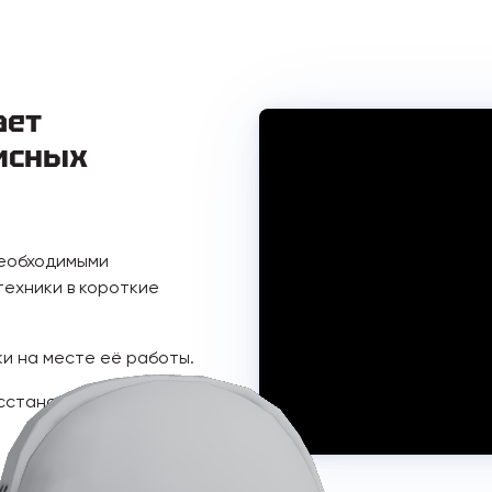
ает
исных
необходимыми
ехники в короткие
ки на месте её работы.
осстановления - ООО