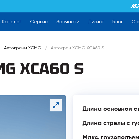
Каталог
Сервис
Запчасти
Лизинг
Блог
О 
/
Автокраны XCMG
/
Автокран XCMG XCA60 S
MG XCA60 S
Длина основной с
Длина стрелы с гу
Макс. грузоподъем