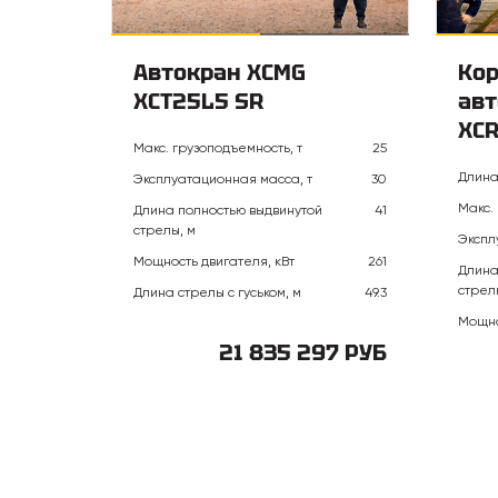
Автокран XCMG
Ко
XCT25L5 SR
авт
XC
Макс. грузоподъемность, т
25
Длина
Эксплуатационная масса, т
30
Макс.
Длина полностью выдвинутой
41
стрелы, м
Экспл
Мощность двигателя, кВт
261
Длина
стрел
Длина стрелы с гуськом, м
49.3
Мощно
21 835 297 РУБ