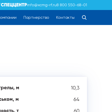
info@xcmg-rf.ru
8 800 550-68-01
компании
Партнерство
Контакты
10,3
трелы, м
64
ськом, м
60
ность, т