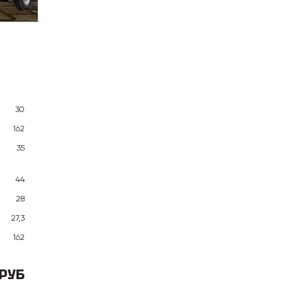
30
162
35
44
28
27,3
162
 РУБ