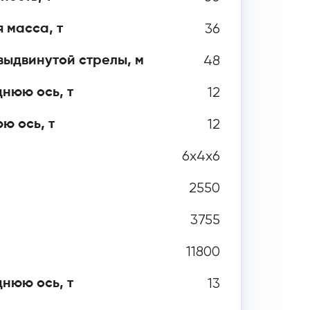
36
 масса, т
48
выдвинутой стрелы, м
12
нюю ось, т
12
ю ось, т
6х4х6
2550
3755
11800
13
нюю ось, т