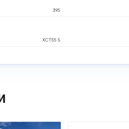
395
XCT55 S
И