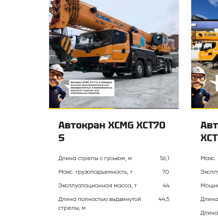
Автокран XCMG XCT70
Авт
S
XCT
Длина стрелы с гуськом, м
56,1
Макс.
Макс. грузоподъемность, т
70
Экспл
Эксплуатационная масса, т
44
Мощно
Длина полностью выдвинутой
44,5
Длина
стрелы, м
Длина