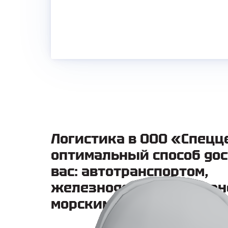
Логистика в ООО «Спецц
оптимальный способ дос
вас: автотранспортом,
железнодорожным тран
морским транспортом.