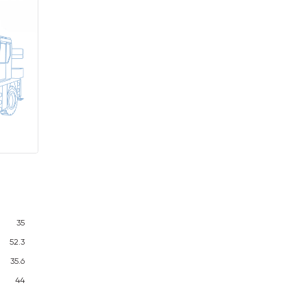
35
52.3
35.6
44