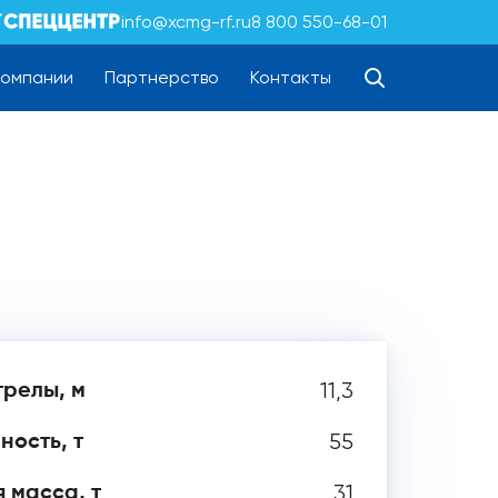
info@xcmg-rf.ru
8 800 550-68-01
компании
Партнерство
Контакты
11,3
трелы, м
55
ность, т
31
 масса, т