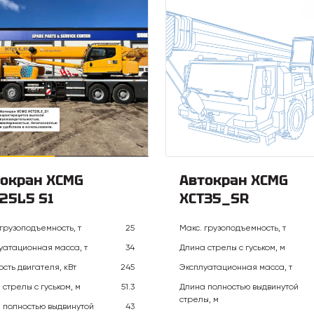
окран XCMG
Автокран XCMG
25L5 S1
XCT35_SR
 грузоподъемность, т
25
Макс. грузоподъемность, т
уатационная масса, т
34
Длина стрелы с гуськом, м
сть двигателя, кВт
245
Эксплуатационная масса, т
 стрелы с гуськом, м
51.3
Длина полностью выдвинутой
стрелы, м
 полностью выдвинутой
43