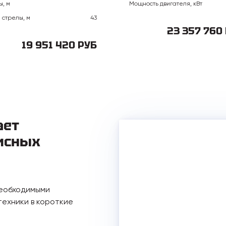
ы, м
Мощность двигателя, кВт
 стрелы, м
43
23 357 760
19 951 420 РУБ
ает
исных
необходимыми
ехники в короткие