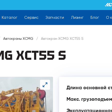
Каталог
Сервис
Запчасти
Лизинг
Блог
О 
/
Автокраны XCMG
/
Автокран XCMG XCT55 S
MG XCT55 S
Длина основной с
Макс. грузоподъем
Эксплуатационная