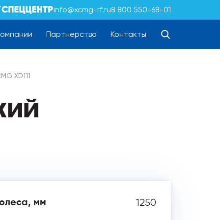
info@xcmg-rf.ru
8 800 550-68-01
компании
Партнерство
Контакты
CMG XD111
кий
1250
олеса, мм