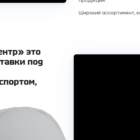
продукции!
Широкий ассортимент, к
ентр» это
тавки под
спортом,
включая
 максимально сократить