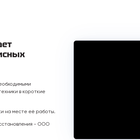
ает
исных
необходимыми
ехники в короткие
ки на месте её работы.
осстановления - ООО