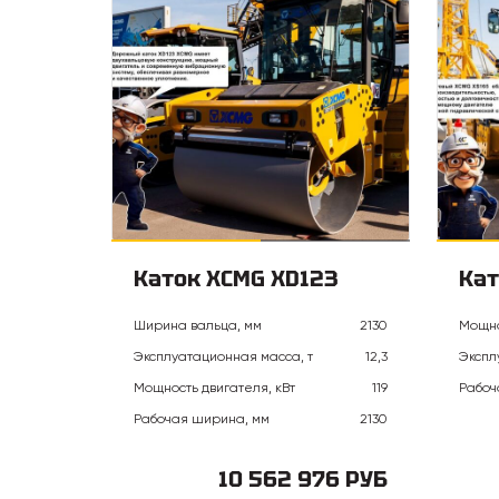
Каток XCMG XD123
Кат
Ширина вальца, мм
2130
Мощно
Эксплуатационная масса, т
12,3
Экспл
Мощность двигателя, кВт
119
Рабоч
Рабочая ширина, мм
2130
10 562 976 РУБ