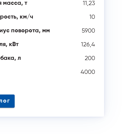
11,23
 масса, т
10
рость, км/ч
5900
ус поворота, мм
126,4
я, кВт
200
бака, л
4000
 аналог