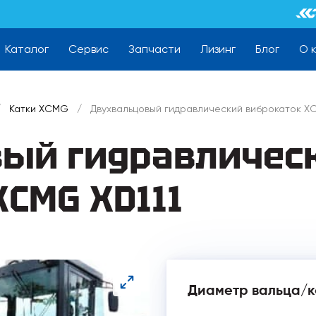
Каталог
Сервис
Запчасти
Лизинг
Блог
О 
/
Катки XCMG
/
Двухвальцовый гидравлический виброкаток X
ый гидравличес
CMG XD111
Диаметр вальца/к