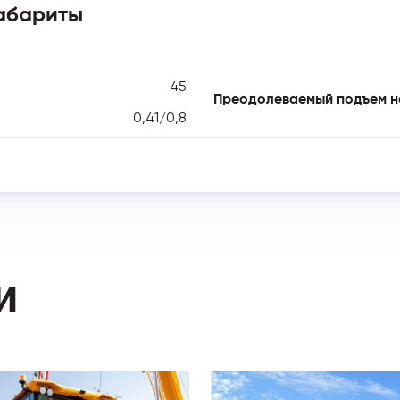
абариты
45
Преодолеваемый подъем на
0,41/0,8
И