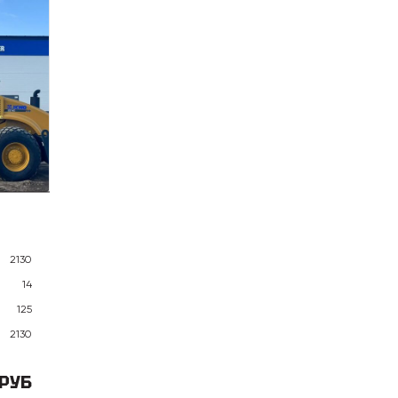
2130
14
125
2130
 РУБ