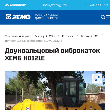
info@xcmg-rf.ru
8 800 550-68-
/
/
/
Официальный дистрибьютор XCMG
Каталог
Катки XCMG
Двухвальцовый виброкаток XCMG XD121E
Двухвальцовый виброкаток
XCMG XD121E