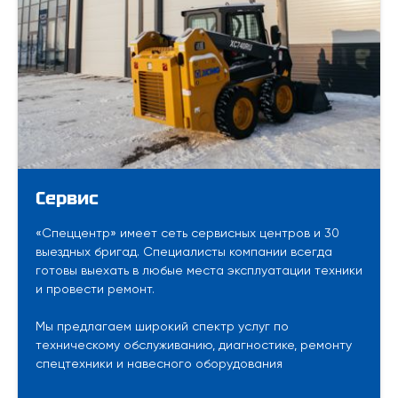
Сервис
«Спеццентр» имеет сеть сервисных центров и 30
выездных бригад. Специалисты компании всегда
готовы выехать в любые места эксплуатации техники
и провести ремонт.
Мы предлагаем широкий спектр услуг по
техническому обслуживанию, диагностике, ремонту
спецтехники и навесного оборудования