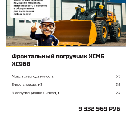
Фронтальный погрузчик XCMG
XC968
Макс. грузоподъемность, т
6,5
Емкость ковша, м3
3.5
Эксплуатационная масса, т
20
9 332 569 РУБ