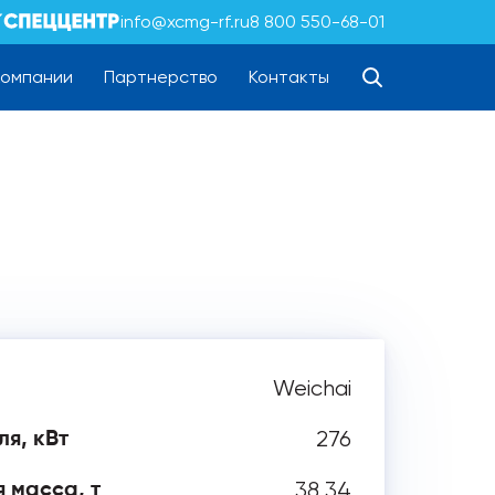
info@xcmg-rf.ru
8 800 550-68-01
компании
Партнерство
Контакты
Weichai
276
я, кВт
38,34
 масса, т