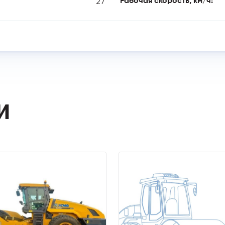
27
Рабочая скорость, км/ч:
И