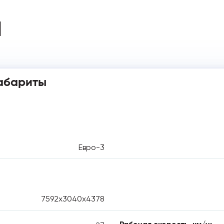
И
абариты
Евро-3
7592х3040х4378