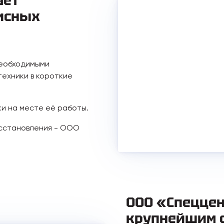
ает
исных
необходимыми
ехники в короткие
ки на месте её работы.
осстановления - ООО
ООО «Спеццен
крупнейшим 