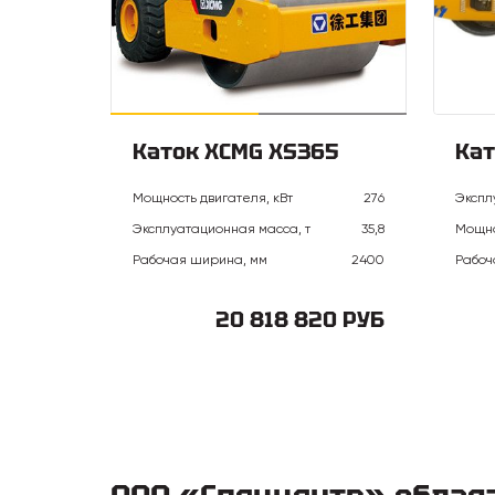
Каток XCMG XS365
Кат
Мощность двигателя, кВт
276
Экспл
Эксплуатационная масса, т
35,8
Мощно
Рабочая ширина, мм
2400
Рабоч
20 818 820 РУБ