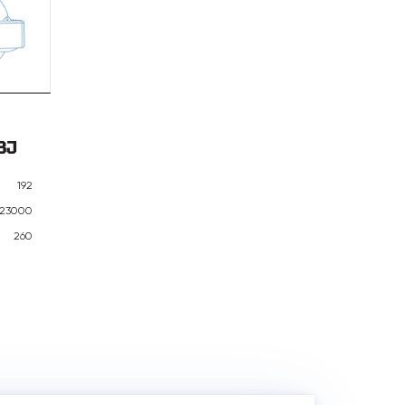
3J
192
23000
260