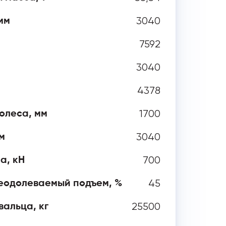
3040
мм
7592
3040
4378
1700
олеса, мм
3040
м
700
а, кН
45
еодолеваемый подъем, %
25500
альца, кг