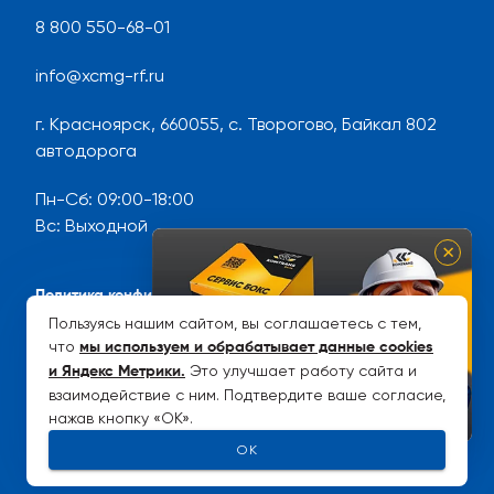
8 800 550-68-01
info@xcmg-rf.ru
г. Красноярск, 660055, с. Творогово, Байкал 802
автодорога
Пн-Сб
:
09:00-18:00
Вс
:
Выходной
×
Политика конфиденциальности
Пользуясь нашим сайтом, вы соглашаетесь с тем,
Карта сайта
что
мы используем и обрабатывает данные cookies
Это улучшает работу сайта и
Рейтинг YellowTable
и Яндекс Метрики
.
взаимодействие с ним. Подтвердите ваше согласие,
нажав кнопку «OK».
OK