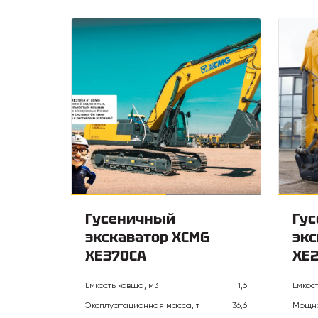
Гусеничный
Гу
экскаватор XCMG
экс
XE370CA
XE
Емкость ковша, м3
1,6
Емкос
Эксплуатационная масса, т
36,6
Мощно