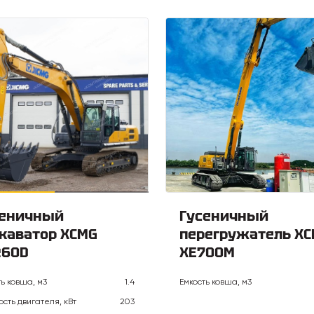
сеничный
Гусеничный
каватор XCMG
перегружатель X
260D
XE700M
ть ковша, м3
1.4
Емкость ковша, м3
сть двигателя, кВт
203