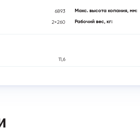
6893
Макс. высота копания, мм:
2×260
Рабочий вес, кг:
11,6
И