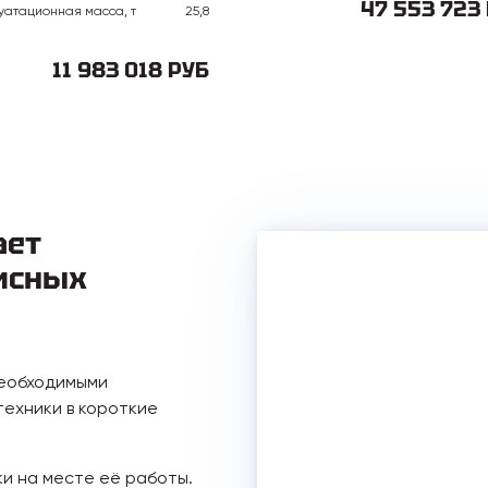
47 553 723
уатационная масса, т
25,8
11 983 018 РУБ
ает
исных
необходимыми
ехники в короткие
ки на месте её работы.