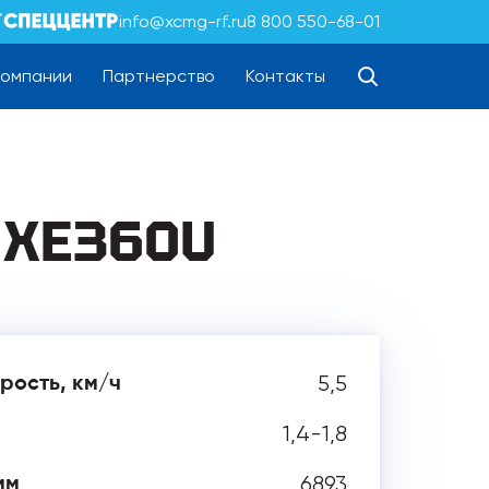
info@xcmg-rf.ru
8 800 550-68-01
компании
Партнерство
Контакты
 XE360U
5,5
рость, км/ч
1,4-1,8
6893
мм