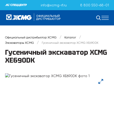
info@xcmg-rf.ru
8 800 550-68-01
/
/
Официальный дистрибьютор XCMG
Каталог
/
Экскаваторы XCMG
Гусеничный экскаватор XCMG XE690DK
Гусеничный экскаватор XCMG
XE690DK