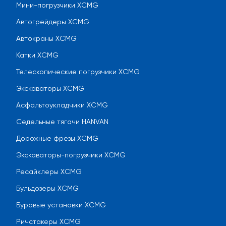
Мини-погрузчики XCMG
Автогрейдеры XCMG
Автокраны XCMG
Катки XCMG
Телескопические погрузчики XCMG
Экскаваторы XCMG
Асфальтоукладчики XCMG
Седельные тягачи HANVAN
Дорожные фрезы XCMG
Экскаваторы-погрузчики XCMG
Ресайклеры XCMG
Бульдозеры XCMG
Буровые установки XCMG
Ричстакеры XCMG