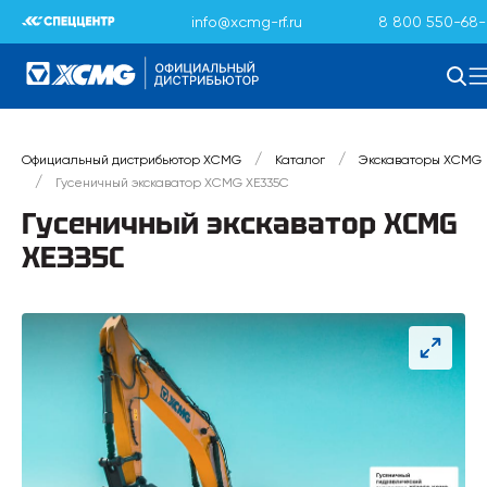
info@xcmg-rf.ru
8 800 550-68-
/
/
Официальный дистрибьютор XCMG
Каталог
Экскаваторы XCMG
/
Гусеничный экскаватор XCMG XE335C
Гусеничный экскаватор XCMG
XE335C