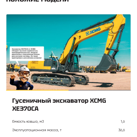
Гусеничный экскаватор XCMG
XE370CA
Емкость ковша, м3
1,6
Эксплуатационная масса, т
36,6