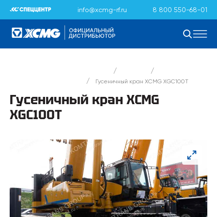
info@xcmg-rf.ru
8 800 550-68-01
/
/
Официальный дистрибьютор XCMG
Каталог
/
Гусеничные краны XCMG
Гусеничный кран XCMG XGC100T
Гусеничный кран XCMG
XGC100T