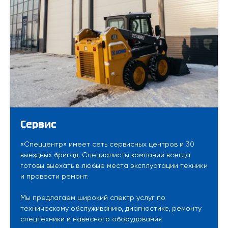
Сервис
«Спеццентр» имеет сеть сервисных центров и 30
выездных бригад. Специалисты компании всегда
готовы выехать в любые места эксплуатации техники
и провести ремонт.
Мы предлагаем широкий спектр услуг по
техническому обслуживанию, диагностике, ремонту
спецтехники и навесного оборудования