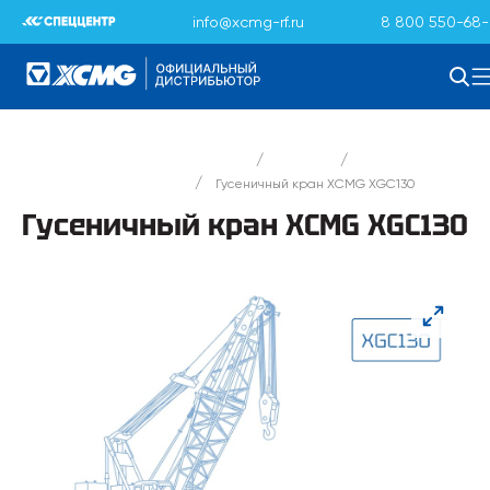
info@xcmg-rf.ru
8 800 550-68-
/
/
Официальный дистрибьютор XCMG
Каталог
/
Гусеничные краны XCMG
Гусеничный кран XCMG XGC130
Гусеничный кран XCMG XGC130