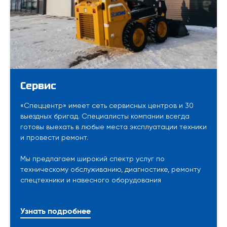
Сервис
«Спеццентр» имеет сеть сервисных центров и 30
выездных бригад. Специалисты компании всегда
готовы выехать в любые места эксплуатации техники
и провести ремонт.
Мы предлагаем широкий спектр услуг по
техническому обслуживанию, диагностике, ремонту
спецтехники и навесного оборудования
Узнать подробнее