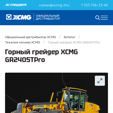
career@xcmg-rf.ru
7 923 706-23-65
/
/
Официальный дистрибьютор XCMG
Каталог
/
Тяжелая техника XCMG
Горный грейдер XCMG GR2405TPro
Горный грейдер XCMG
GR2405TPro