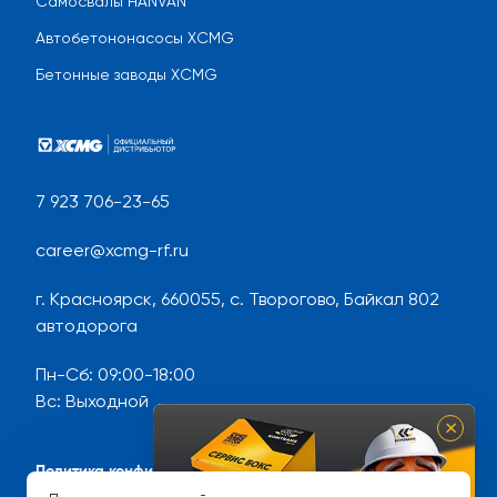
Самосвалы HANVAN
Автобетононасосы XCMG
Бетонные заводы XCMG
7 923 706-23-65
career@xcmg-rf.ru
г. Красноярск, 660055, с. Творогово, Байкал 802
автодорога
Пн-Сб
:
09:00-18:00
Вс
:
Выходной
×
Политика конфиденциальности