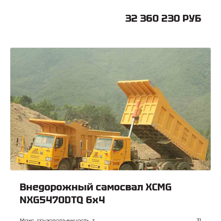
32 360 230 РУБ
Внедорожный самосвал XCMG
NXG5470DTQ 6х4
Макс. грузоподъемность, т
31