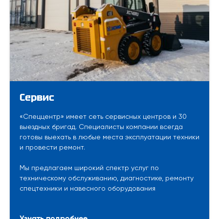
Сервис
«Спеццентр» имеет сеть сервисных центров и 30
выездных бригад. Специалисты компании всегда
готовы выехать в любые места эксплуатации техники
и провести ремонт.
Мы предлагаем широкий спектр услуг по
техническому обслуживанию, диагностике, ремонту
спецтехники и навесного оборудования