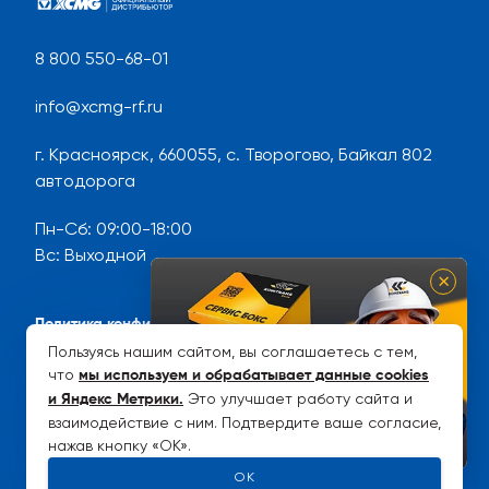
8 800 550-68-01
info@xcmg-rf.ru
г. Красноярск, 660055, с. Творогово, Байкал 802
автодорога
Пн-Сб
:
09:00-18:00
Вс
:
Выходной
×
Политика конфиденциальности
Пользуясь нашим сайтом, вы соглашаетесь с тем,
Карта сайта
что
мы используем и обрабатывает данные cookies
Это улучшает работу сайта и
Рейтинг YellowTable
и Яндекс Метрики
.
взаимодействие с ним. Подтвердите ваше согласие,
нажав кнопку «OK».
OK