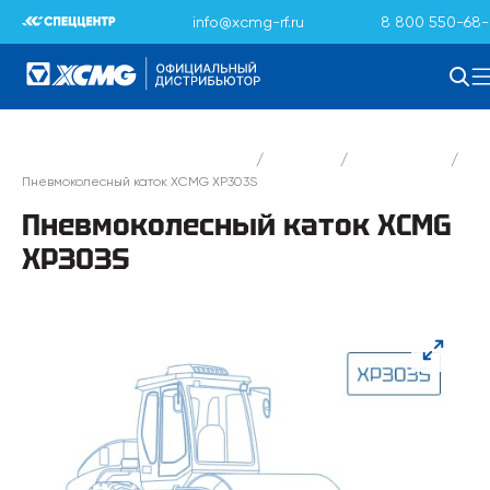
info@xcmg-rf.ru
8 800 550-68-
/
/
/
Официальный дистрибьютор XCMG
Каталог
Катки XCMG
Пневмоколесный каток XCMG XP303S
Пневмоколесный каток XCMG
XP303S