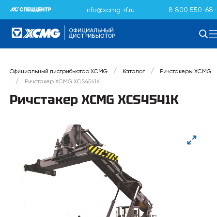
info@xcmg-rf.ru
8 800 550-68-
/
/
Официальный дистрибьютор XCMG
Каталог
Ричстакеры XCMG
/
Ричстакер XCMG XCS4541K
Ричстакер XCMG XCS4541K