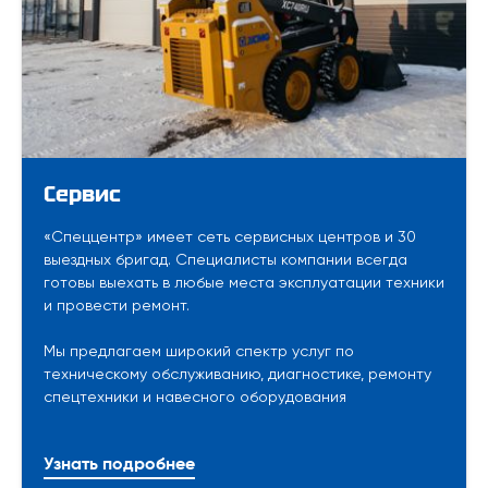
Сервис
«Спеццентр» имеет сеть сервисных центров и 30
выездных бригад. Специалисты компании всегда
готовы выехать в любые места эксплуатации техники
и провести ремонт.
Мы предлагаем широкий спектр услуг по
техническому обслуживанию, диагностике, ремонту
спецтехники и навесного оборудования
Узнать подробнее