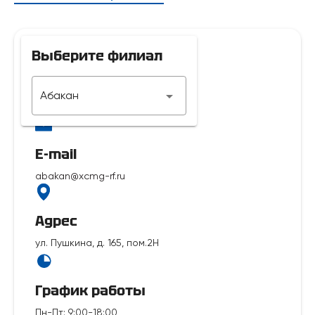
Выберите филиал
Телефон
Абакан
7 929 312-14-35
E-mail
abakan@xcmg-rf.ru
Адрес
ул. Пушкина, д. 165, пом.2Н
График работы
Пн-Пт
:
9:00-18:00