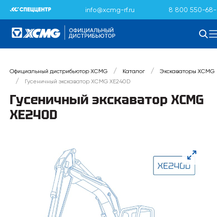
info@xcmg-rf.ru
8 800 550-68-
/
/
Официальный дистрибьютор XCMG
Каталог
Экскаваторы XCMG
/
Гусеничный экскаватор XCMG XE240D
Гусеничный экскаватор XCMG
XE240D