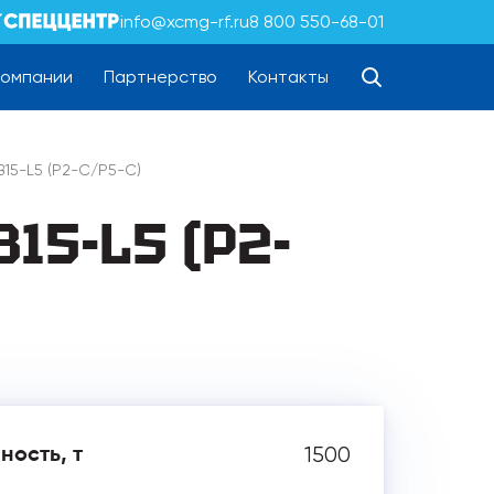
info@xcmg-rf.ru
8 800 550-68-01
компании
Партнерство
Контакты
15-L5 (P2-C/P5-C)
15-L5 (P2-
1500
ность, т