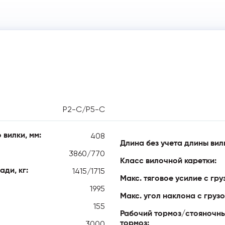
P2-C/P5-C
408
 вилки, мм:
Длина без учета длины вилк
3860/770
Класс вилочной каретки:
1415/1715
ади, кг:
Макс. тяговое усилие с груз
1995
Макс. угол наклона с грузо
155
Рабочий тормоз/стояночн
3000
тормоз: