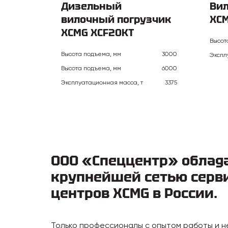
Дизельный
Ви
вилочный погрузчик
XCM
XCMG XCF20KT
Высот
Высота подъема, мм
3000
Экспл
Высота подъема, мм
6000
Эксплуатационная масса, т
3375
ООО «Спеццентр» облад
крупнейшей сетью серв
центров XCMG в России.
Только профессионалы с опытом работы и 