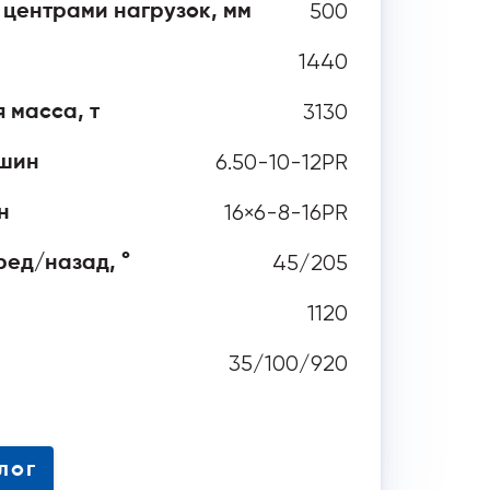
500
 центрами нагрузок, мм
1440
3130
 масса, т
6.50-10-12PR
 шин
16×6-8-16PR
н
45/205
ред/назад, °
1120
35/100/920
 аналог