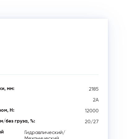
2185
и, мм:
2А
12000
ом, Н:
20/27
м/без груза, %:
Гидравлический/
ый
Механический