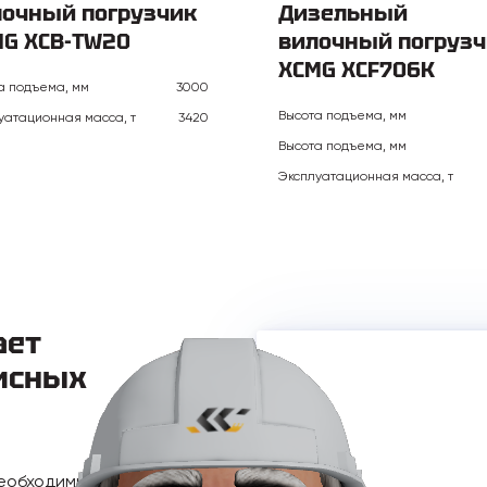
лочный погрузчик
Дизельный
G XCB-TW20
вилочный погрузч
XCMG XCF706K
а подъема, мм
3000
Высота подъема, мм
уатационная масса, т
3420
Высота подъема, мм
Эксплуатационная масса, т
ает
исных
необходимыми